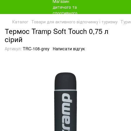
Каталог
Товари для активного відпочинку і туризму
Тури
Термос Tramp Soft Touch 0,75 л
сірий
Артикул:
TRC-108-grey
Написати відгук