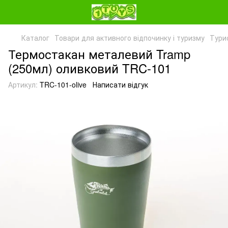
Каталог
Товари для активного відпочинку і туризму
Тури
Термостакан металевий Tramp
(250мл) оливковий TRC-101
Артикул:
TRC-101-olive
Написати відгук