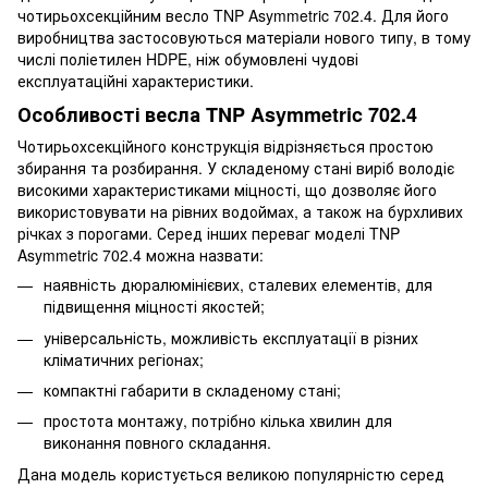
чотирьохсекційним весло TNP Asymmetric 702.4. Для його
виробництва застосовуються матеріали нового типу, в тому
числі поліетилен HDPE, ніж обумовлені чудові
експлуатаційні характеристики.
Особливості весла TNP Asymmetric 702.4
Чотирьохсекційного конструкція відрізняється простою
збирання та розбирання. У складеному стані виріб володіє
високими характеристиками міцності, що дозволяє його
використовувати на рівних водоймах, а також на бурхливих
річках з порогами. Серед інших переваг моделі TNP
Asymmetric 702.4 можна назвати:
наявність дюралюмінієвих, сталевих елементів, для
підвищення міцності якостей;
універсальність, можливість експлуатації в різних
кліматичних регіонах;
компактні габарити в складеному стані;
простота монтажу, потрібно кілька хвилин для
виконання повного складання.
Дана модель користується великою популярністю серед