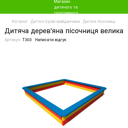
Каталог
Дитячі ігрові майданчики
Дитячі пісочниці
Дитяча дерев'яна пісочниця велика
Артикул:
T303
Написати відгук