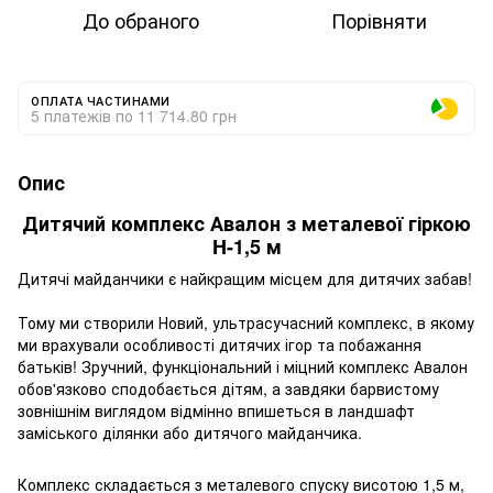
До обраного
Порівняти
ОПЛАТА ЧАСТИНАМИ
5 платежів по 11 714.80 грн
Опис
Дитячий комплекс Авалон з металевої гіркою
H-1,5 м
Дитячі майданчики є найкращим місцем для дитячих забав!
Тому ми створили Новий, ультрасучасний комплекс, в якому
ми врахували особливості дитячих ігор та побажання
батьків! Зручний, функціональний і міцний комплекс Авалон
обов'язково сподобається дітям, а завдяки барвистому
зовнішнім виглядом відмінно впишеться в ландшафт
заміського ділянки або дитячого майданчика.
Комплекс складається з металевого спуску висотою 1,5 м,