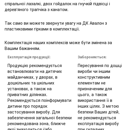
спіральної лазалкі, двох гойдалок на гнучкій підвісці і
дерев'яного трапчіка з канатом.
Так само ви можете звернути увагу на ДК Авалон з
пластиковими гірками в комплектації.
Комплектація наших комплексів може бути змінена за
Вашим бажанням.
Експлуатація продукції:
Забороняється:
Продукцію рекомендується
Пересування по дошці
встановлювати на дитячих
вироби чи іншим
майданчиках, у дворах, в
конструктивним
дошкільних та шкільних
елементам не
установах, а також на
призначеним для
приватних ділянках.
цього, а також
Рекомендується поінформувати
використання її в
дитини про порядок
інших цілях. З метою
застосування виробу. Для
безпеки Ваших дітей,
забезпечення загальної безпеки
не рекомендується
рекомендована зона, ближче
експлуатація виробу
якої знаходиться і/або
при складних