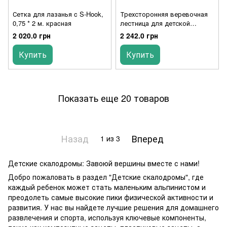
Сетка для лазанья c S-Hook,
Трехсторонняя веревочная
0,75 * 2 м. краcная
лестница для детской
площадки
2 020.0 грн
2 242.0 грн
Купить
Купить
Показать еще 20 товаров
Назад
Вперед
1
из 3
Детские скалодромы: Завоюй вершины вместе с нами!
Добро пожаловать в раздел "Детские скалодромы", где
каждый ребенок может стать маленьким альпинистом и
преодолеть самые высокие пики физической активности и
развития. У нас вы найдете лучшие решения для домашнего
развлечения и спорта, используя ключевые компоненты,