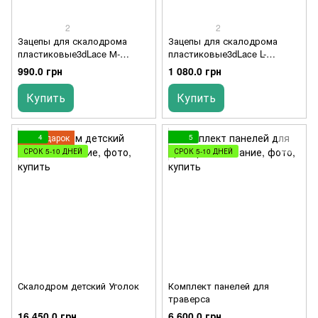
2
2
Зацепы для скалодрома
Зацепы для скалодрома
пластиковые3dLace М-
пластиковые3dLace L-
размер, 5 штук
размер, 5 штук
990.0 грн
1 080.0 грн
Купить
Купить
Подарок
4
5
СРОК 5-10 ДНЕЙ
СРОК 5-10 ДНЕЙ
Скалодром детский Уголок
Комплект панелей для
траверса
16 450.0 грн
6 600.0 грн