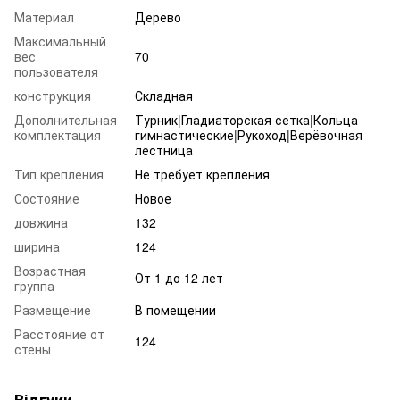
Материал
Дерево
Максимальный
вес
70
пользователя
конструкция
Складная
Дополнительная
Турник|Гладиаторская сетка|Кольца
комплектация
гимнастические|Рукоход|Верёвочная
лестница
Тип крепления
Не требует крепления
Состояние
Новое
довжина
132
ширина
124
Возрастная
От 1 до 12 лет
группа
Размещение
В помещении
Расстояние от
124
стены
Відгуки