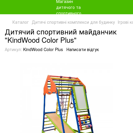
Каталог
Дитячі спортивні комплекси для будинку
Ігрові 
Дитячий спортивний майданчик
"KindWood Color Plus"
Артикул:
KindWood Color Plus
Написати відгук