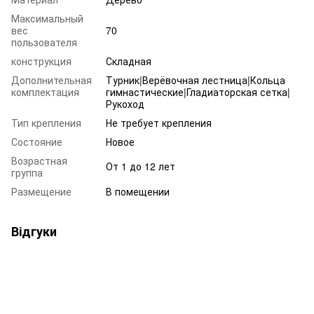
Максимальный
вес
70
пользователя
конструкция
Складная
Дополнительная
Турник|Верёвочная лестница|Кольца
комплектация
гимнастические|Гладиаторская сетка|
Рукоход
Тип крепления
Не требует крепления
Состояние
Новое
Возрастная
От 1 до 12 лет
группа
Размещение
В помещении
Відгуки