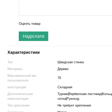
Оцініть товар
Надіслати
Характеристики
Тип
Шведская стенка
Материал
Дерево
Максимальный вес
70
пользователя
конструкция
Складная
Дополнительная
Турник|Верёвочная лестница|Кольц
комплектация
сетка|Рукоход
Тип крепления
Не требует крепления