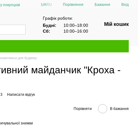
Порівняння
UA
RU
Бажання
Вхід
у покупцеві
Графік роботи:
Мій кошик
Будні:
10:00–18:00
Сб:
10:00–16:00
і комплекси для будинку
ивний майданчик "Кроха -
 3
Написати відгук
Порівняти
В бажання
ичувальної знижки