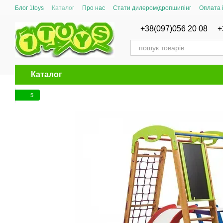
Перейти до основного контенту
Блог 1toys
Каталог
Про нас
Стати дилером/дропшипінг
Оплата 
Сертифікати відповідності
+38(097)056 20 08
+
Каталог
5