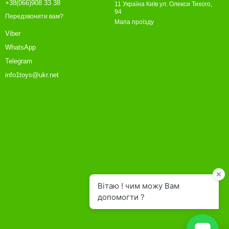
+38(066)908 33 38
11 Україна Київ ул. Олекси Тихого,
94
Передзвонити вам?
Мапа проїзду
Viber
WhatsApp
Telegram
info1toys@ukr.net