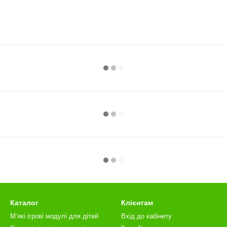
Каталог
Клієнтам
М‘які ігрові модулі для дітей
Вхід до кабінету