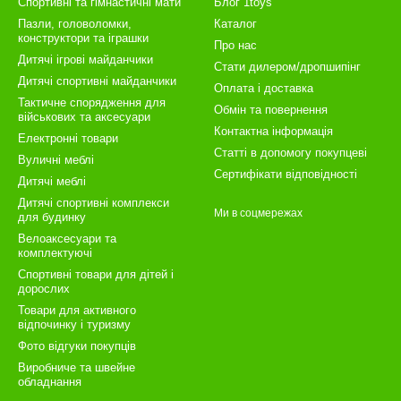
Спортивні та гімнастичні мати
Блог 1toys
Пазли, головоломки,
Каталог
конструктори та іграшки
Про нас
Дитячі ігрові майданчики
Стати дилером/дропшипінг
Дитячі спортивні майданчики
Оплата і доставка
Тактичне спорядження для
Обмін та повернення
військових та аксесуари
Контактна інформація
Електронні товари
Статті в допомогу покупцеві
Вуличні меблі
Сертифікати відповідності
Дитячі меблі
Дитячі спортивні комплекси
Ми в соцмережах
для будинку
Велоаксесуари та
комплектуючі
Спортивні товари для дітей і
дорослих
Товари для активного
відпочинку і туризму
Фото відгуки покупців
Виробниче та швейне
обладнання