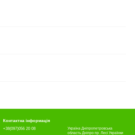
Контактна інформація
+38(097)056 20 08
Україна Дніпропетровська
область Дніпро пр. Лесі Українки