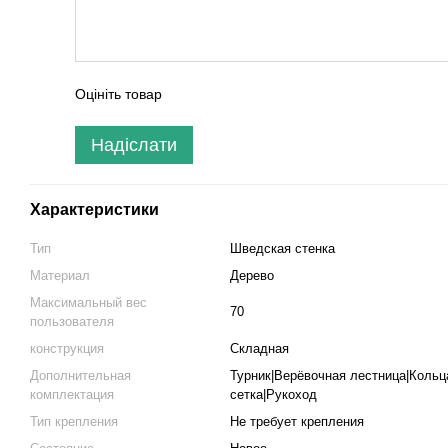
Оцініть товар
Надіслати
Характеристики
Тип
Шведская стенка
Материал
Дерево
Максимальный вес
70
пользователя
конструкция
Складная
Дополнительная
Турник|Верёвочная лестница|Кольц
комплектация
сетка|Рукоход
Тип крепления
Не требует крепления