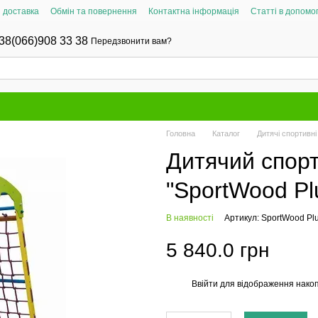
і доставка
Обмін та повернення
Контактна інформація
Статті в допомог
38(066)908 33 38
Передзвонити вам?
Головна
Каталог
Дитячі спортивн
Дитячий спор
"SportWood Pl
В наявності
Артикул: SportWood Pl
5 840.0 грн
Ввійти
для відображення накоп
%