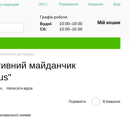
Порівняння
UA
RU
Бажання
Вхід
у покупцеві
Графік роботи:
Мій кошик
Будні:
10:00–18:00
Сб:
10:00–16:00
і комплекси для будинку
тивний майданчик
us"
us
Написати відгук
Порівняти
В бажання
ичувальної знижки