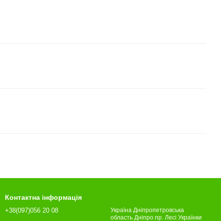
Контактна інформація
+38(097)056 20 08
Україна Дніпропетровська
область Дніпро пр. Лесі Українки