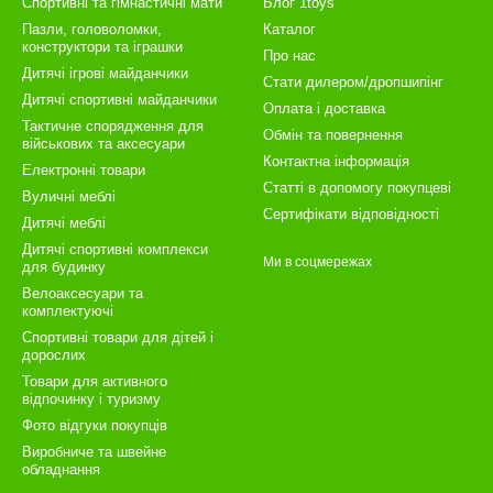
Спортивні та гімнастичні мати
Блог 1toys
Пазли, головоломки,
Каталог
конструктори та іграшки
Про нас
Дитячі ігрові майданчики
Стати дилером/дропшипінг
Дитячі спортивні майданчики
Оплата і доставка
Тактичне спорядження для
Обмін та повернення
військових та аксесуари
Контактна інформація
Електронні товари
Статті в допомогу покупцеві
Вуличні меблі
Сертифікати відповідності
Дитячі меблі
Дитячі спортивні комплекси
Ми в соцмережах
для будинку
Велоаксесуари та
комплектуючі
Спортивні товари для дітей і
дорослих
Товари для активного
відпочинку і туризму
Фото відгуки покупців
Виробниче та швейне
обладнання