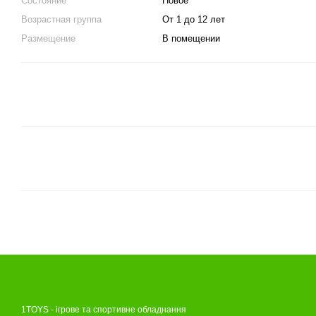
Состояние
Новое
Возрастная группа
От 1 до 12 лет
Размещение
В помещении
1TOYS - ігрове та спортивне обладнання