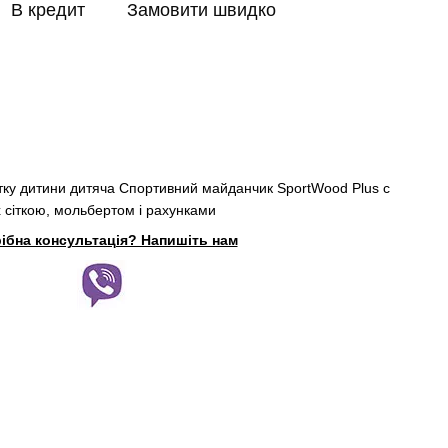
В кредит
Замовити швидко
тку дитини дитяча Спортивний майданчик SportWood Plus c
их сіткою, мольбертом і рахунками
ібна консультація? Напишіть нам