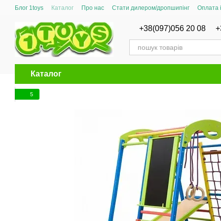
Перейти до основного контенту
Блог 1toys
Каталог
Про нас
Стати дилером/дропшипінг
Оплата 
Сертифікати відповідності
+38(097)056 20 08
+
Каталог
5