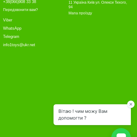
+38(066)908 33 38
11 Україна Київ ул. Олекси Тихого,
94
Передзвонити вам?
Мапа проїзду
Viber
WhatsApp
Telegram
info1toys@ukr.net