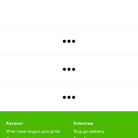
Каталог
Клієнтам
М‘які ігрові модулі для дітей
Вхід до кабінету