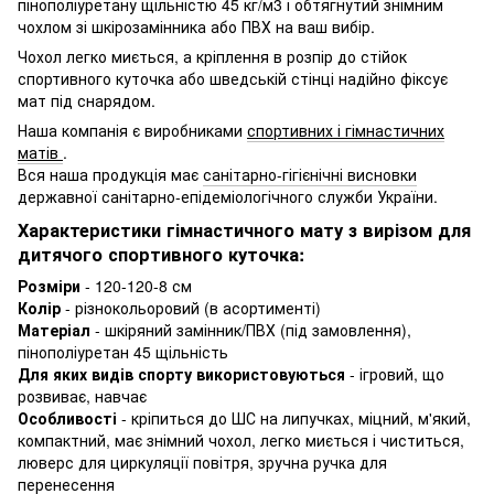
пінополіуретану щільністю 45 кг/м3 і обтягнутий знімним
чохлом зі шкірозамінника або ПВХ на ваш вибір.
Чохол легко миється, а кріплення в розпір до стійок
спортивного куточка або шведській стінці надійно фіксує
мат під снарядом.
Наша компанія є виробниками
спортивних і гімнастичних
матів
.
Вся наша продукція має
санітарно-гігієнічні висновки
державної санітарно-епідеміологічного служби України.
Характеристики гімнастичного мату з вирізом для
дитячого спортивного куточка:
Розміри
- 120-120-8 см
Колір
- різнокольоровий (в асортименті)
Матеріал
- шкіряний замінник/ПВХ (під замовлення),
пінополіуретан 45 щільність
Для яких видів спорту використовуються
- ігровий, що
розвиває, навчає
Особливості
- кріпиться до ШС на липучках, міцний, м'який,
компактний, має знімний чохол, легко миється і чиститься,
люверс для циркуляції повітря, зручна ручка для
перенесення