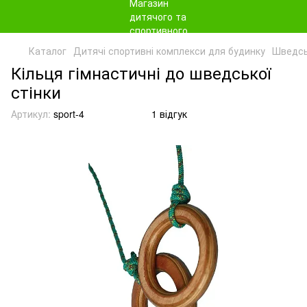
Каталог
Дитячі спортивні комплекси для будинку
Шведськ
Кільця гімнастичні до шведської
стінки
Артикул:
sport-4
1 відгук