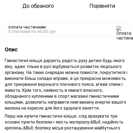
До обраного
Порівняти
ОПЛАТА ЧАСТИНАМИ
5 платежів по 46.00 грн
Опис
Гімнастичні кільця дарують радість руху дитині будь-якого
віку, адже тільки в русі відбувається розвиток людського
організму. На таких снарядах можна повисіти, покрутитися і
виконати більш складні вправи, а це прекрасна можливість
для тренування верхнього плечового пояса, м'язів спини і
живота. Крім того, наявність в кімнаті власного,
обладнаного купленими в спорт магазині гімнастичними
кільцями, дозволить направити невгамовну енергію вашого
малюка на корисне для його здоров'я заняття.
Перш ніж купити гімнастичні кільця, слід врахувати три
основні пункти безпеки:• якість матеріалу;&Bull; надійність
кріплень;&Bull; безпеку місця розташування майбутнього