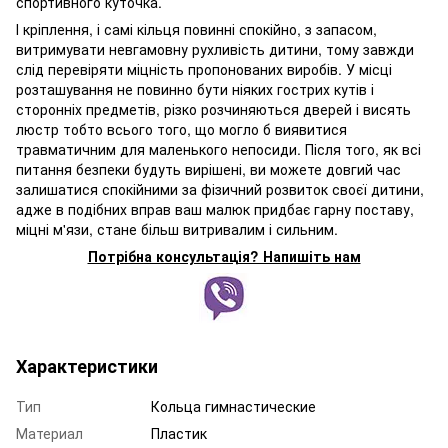
спортивного куточка.
І кріплення, і самі кільця повинні спокійно, з запасом,
витримувати невгамовну рухливість дитини, тому завжди
слід перевіряти міцність пропонованих виробів. У місці
розташування не повинно бути ніяких гострих кутів і
сторонніх предметів, різко розчиняються дверей і висять
люстр тобто всього того, що могло б виявитися
травматичним для маленького непосиди. Після того, як всі
питання безпеки будуть вирішені, ви можете довгий час
залишатися спокійними за фізичний розвиток своєї дитини,
адже в подібних вправ ваш малюк придбає гарну поставу,
міцні м'язи, стане більш витривалим і сильним.
Потрібна консультація? Напишіть нам
Характеристики
Тип
Кольца гимнастические
Материал
Пластик