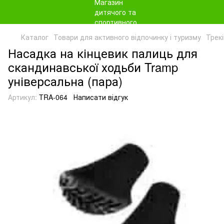
Каталог
Товари для активного відпочинку і туризму
Трекі
Насадка на кінцевик палиць для
скандинавської ходьби Tramp
універсальна (пара)
Артикул:
TRA-064
Написати відгук