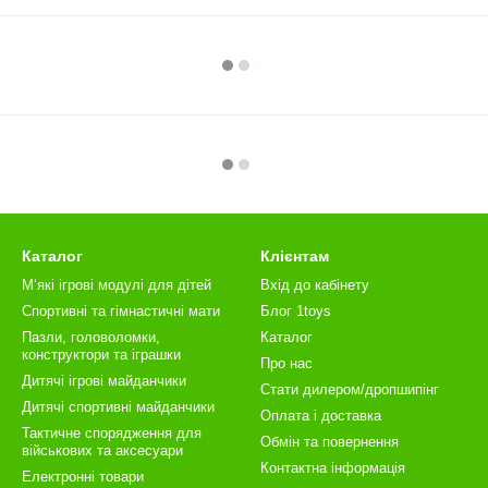
Каталог
Клієнтам
М‘які ігрові модулі для дітей
Вхід до кабінету
Спортивні та гімнастичні мати
Блог 1toys
Пазли, головоломки,
Каталог
конструктори та іграшки
Про нас
Дитячі ігрові майданчики
Стати дилером/дропшипінг
Дитячі спортивні майданчики
Оплата і доставка
Тактичне спорядження для
Обмін та повернення
військових та аксесуари
Контактна інформація
Електронні товари