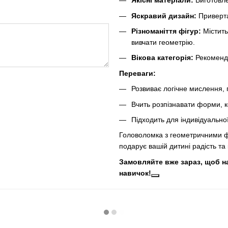
Якісні матеріали:
Виготовле
Яскравий дизайн:
Приверта
Різноманіття фігур:
Містить
вивчати геометрію.
Вікова категорія:
Рекомендо
Переваги:
Розвиває логічне мислення, 
Вчить розпізнавати форми, ко
Підходить для індивідуально
Головоломка з геометричними фі
подарує вашій дитині радість та 
Замовляйте вже зараз, щоб н
навичок!