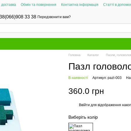
і доставка
Обмін та повернення
Контактна інформація
Статті в допомог
38(066)908 33 38
Передзвонити вам?
Головна
Каталог
Пазли, головолом
Пазл головоло
В наявності
Артикул: pazl-003
На
360.0 грн
Ввійти
для відображення накоп
%
Виберіть колір