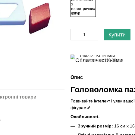
Купити
ОПЛАТА ЧАСТИНАМИ
3 платежі по 120.00 грн
Опис
Головоломка па
ктронні товари
Розвивайте інтелект і уяву ваш
фігурами!
Особливості:
ю
Зручний розмір:
16 см x 16