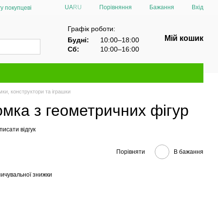
Порівняння
UA
RU
Бажання
Вхід
у покупцеві
Графік роботи:
Мій кошик
Будні:
10:00–18:00
Сб:
10:00–16:00
ки, конструктори та іграшки
мка з геометричних фігур
писати відгук
Порівняти
В бажання
ичувальної знижки