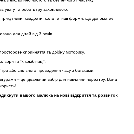
на з екологічно чистого та безпечного пластику.
є увагу та робить гру захопливою.
 трикутники, квадрати, кола та інші форми, що допомагає
вано для дітей від 3 років.
просторове сприйняття та дрібну моторику.
льори та їх комбінації.
ї гри або спільного проведення часу з батьками.
гурами – це ідеальний вибір для навчання через гру. Вона
користь!
адихнути вашого малюка на нові відкриття та розвиток