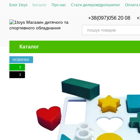
Перейти до основного контенту
Блог 1toys
Каталог
Про нас
Стати дилером/дропшипінг
Оплата 
Сертифікати відповідності
+38(097)056 20 08
+
Каталог
НОВИНКА
3
3