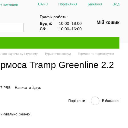
Порівняння
UA
RU
Бажання
Вхід
у покупцеві
Графік роботи:
Мій кошик
Будні:
10:00–18:00
Сб:
10:00–16:00
ного відпочинку і туризму
Туристична посуд
Термоси та термокружки
рмоса Tramp Greenline 2.2
97-PRB
Написати відгук
Порівняти
В бажання
ичувальної знижки