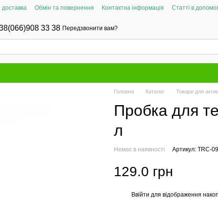
і доставка
Обмін та повернення
Контактна інформація
Статті в допомог
38(066)908 33 38
Передзвонити вам?
Головна
Каталог
Товари для актив
Пробка для те
л
Немає в наявності
Артикул: TRC-0
129.0 грн
Ввійти
для відображення накоп
%