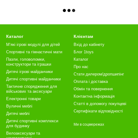
Каталог
Клієнтам
М‘які ігрові модулі для дітей
Вхід до кабінету
Спортивні та гімнастичні мати
Блог 1toys
Пазли, головоломки,
Каталог
конструктори та іграшки
Про нас
Дитячі ігрові майданчики
Стати дилером/дропшипінг
Дитячі спортивні майданчики
Оплата і доставка
Тактичне спорядження для
Обмін та повернення
військових та аксесуари
Контактна інформація
Електронні товари
Статті в допомогу покупцеві
Вуличні меблі
Сертифікати відповідності
Дитячі меблі
Дитячі спортивні комплекси
Ми в соцмережах
для будинку
Велоаксесуари та