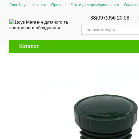
Перейти до основного контенту
Блог 1toys
Каталог
Про нас
Стати дилером/дропшипінг
Оплата 
Сертифікати відповідності
+38(097)056 20 08
+
Каталог