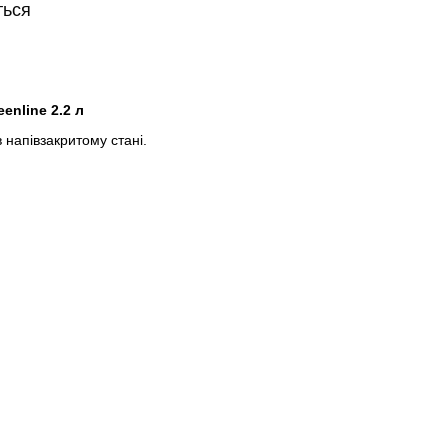
ться
enline 2.2 л
 напівзакритому стані.