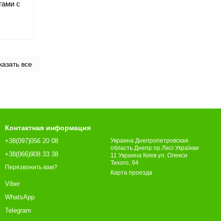
гами с
казать все
Контактная информация
+38(097)056 20 08
Украина Днепропетровская
область Днепр пр.Лесі Українки
+38(066)908 33 38
11 Украина Киев ул. Олекси
Тихого, 94
Перезвонить вам?
Карта проезда
Viber
WhatsApp
Telegram