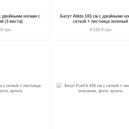
 с двойными ногами с
Батут Atleto 183 см с двойными но
ий (3 места)
сеткой + лестница зеленый
.0 грн
4 135.0 грн