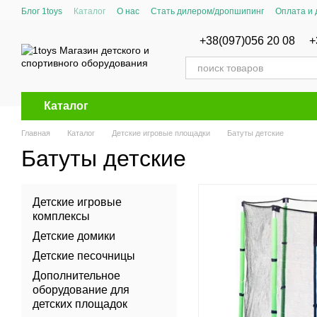
Перейти к основному контенту
Блог 1toys
Каталог
О нас
Стать дилером/дропшипинг
Оплата и 
Сертификаты соответствия
+38(097)056 20 08
+
Каталог
Главная
Каталог
Детские игровые площадки
Батуты детские
Батуты детские
Детские игровые
комплексы
Детские домики
Детские песочницы
Дополнительное
оборудование для
детских площадок