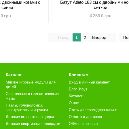
 с двойными ногами с
Батут Atleto 183 см с двойными но
й синий
сеткой
.0 грн
4 253.0 грн
Назад
1
2
Вперед
По
Каталог
Клиентам
Мягкие игровые модули для
Вход в личный кабинет
детей
Блог 1toys
Спортивные и гимнастические
Каталог
маты
О нас
Пазлы, головоломки,
конструкторы и игрушки
Стать дилером/дропшипинг
Детские игровые площадки
Оплата и доставка
Детские спортивные площадки
Обмен и возврат