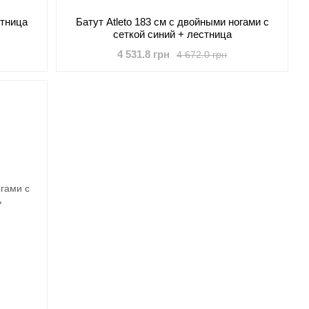
стница
Батут Atleto 183 см с двойными ногами с
сеткой синий + лестница
4 531.8 грн
4 672.0 грн