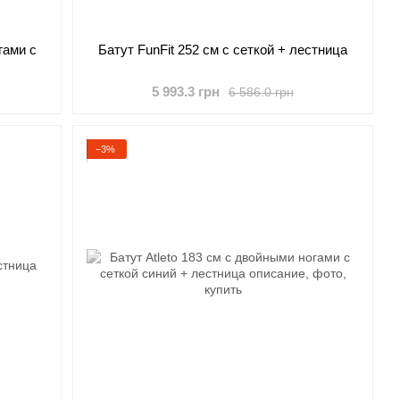
гами с
Батут FunFit 252 см с сеткой + лестница
5 993.3 грн
6 586.0 грн
−3%