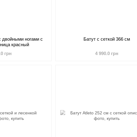
 с двойными ногами с
Батут с сеткой 366 см
тница красный
.0 грн
4 990.0 грн