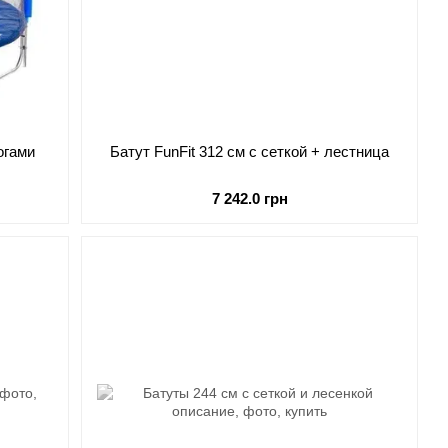
огами
Батут FunFit 312 см с сеткой + лестница
7 242.0 грн