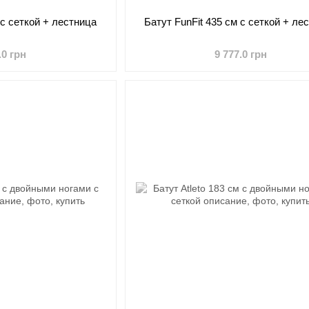
 с сеткой + лестница
Батут FunFit 435 см с сеткой + ле
.0 грн
9 777.0 грн