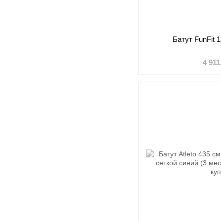
Батут FunFit 
4 911