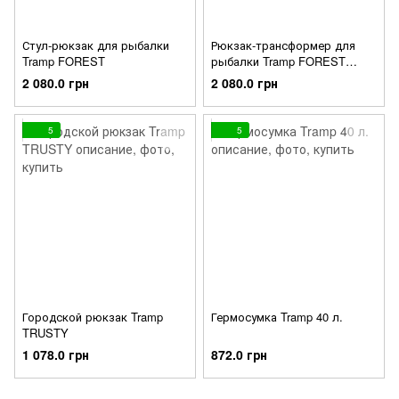
Стул-рюкзак для рыбалки
Рюкзак-трансформер для
Tramp FOREST
рыбалки Tramp FOREST
CAMO
2 080.0 грн
2 080.0 грн
5
5
Городской рюкзак Tramp
Гермосумка Tramp 40 л.
TRUSTY
1 078.0 грн
872.0 грн