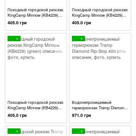
Походный городской рюкзак
Походный городской рюкзак
KingCamp Minnow (KB4229)
KingCamp Minnow (KB4229)
(blue)
(red)
405.0 грн
405.0 грн
5
5
Походный городской рюкзак
Водонепроницаемый
KingCamp Minnow (KB4229)
герморюкзак Tramp Diamond
(green)
Rip-Stop 40л olive
405.0 грн
971.0 грн
5
5