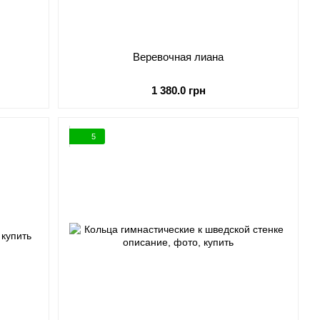
й
Веревочная лиана
1 380.0 грн
5