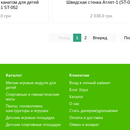
 канатом для детей
Шведская стенка Атлет-1 (ST-0
-1 ST-052
.0 грн
2 038.0 грн
Назад
1
2
Вперед
По
Каталог
Клиентам
Мягкие игровые модули для
Вход в личный кабинет
детей
Блог 1toys
Спортивные и гимнастические
Каталог
маты
О нас
Пазлы, головоломки,
конструкторы и игрушки
Стать дилером/дропшипинг
Детские игровые площадки
Оплата и доставка
Детские спортивные площадки
Обмен и возврат