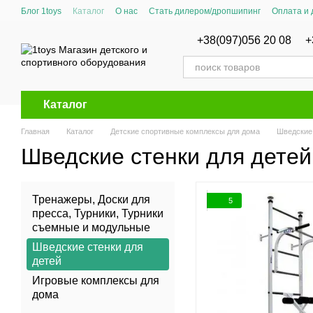
Перейти к основному контенту
Блог 1toys
Каталог
О нас
Стать дилером/дропшипинг
Оплата и 
Сертификаты соответствия
+38(097)056 20 08
+
Каталог
Главная
Каталог
Детские спортивные комплексы для дома
Шведские 
Шведские стенки для детей
Тренажеры, Доски для
5
пресса, Турники, Турники
съемные и модульные
Шведские стенки для
детей
Игровые комплексы для
дома