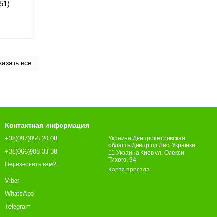
51)
казать все
Контактная информация
+38(097)056 20 08
Украина Днепропетровская
область Днепр пр.Лесі Українки
+38(066)908 33 38
11 Украина Киев ул. Олекси
Тихого, 94
Перезвонить вам?
Карта проезда
Viber
WhatsApp
Telegram