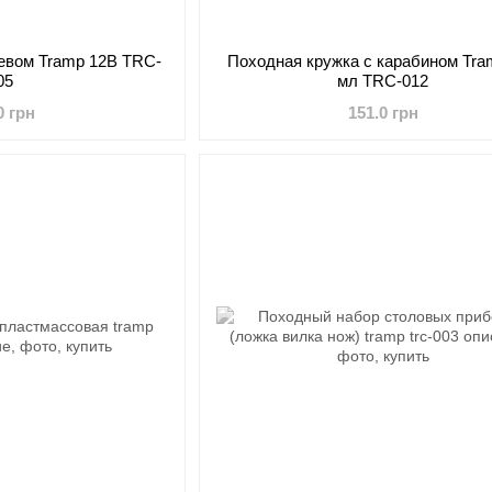
ревом Tramp 12В TRC-
Походная кружка с карабином Tra
05
мл TRC-012
0 грн
151.0 грн