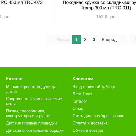
PRO 450 мл TRC-073
Походная кружка со складными р
Tramp 300 мл (TRC-011)
0 грн
152.0 грн
Назад
1
2
3
Вперед
Каталог
Клиентам
Мягкие игровые модули для
Вход в личный кабинет
детей
Блог 1toys
Спортивные и гимнастические
Каталог
маты
О нас
Пазлы, головоломки,
конструкторы и игрушки
Стать дилером/дропшипинг
Детские игровые площадки
Оплата и доставка
Детские спортивные площадки
Обмен и возврат