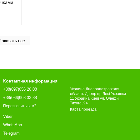
учками
Показать все
Контактная информация
+38(097)056 20 08
Украина Днепропетровская
область Днепр пр.Лесі Українки
+38(066)908 33 38
11 Украина Киев ул. Олекси
Тихого, 94
Перезвонить вам?
Карта проезда
Viber
WhatsApp
Telegram