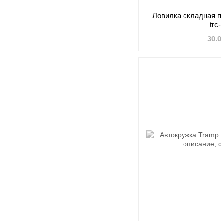
Ловилка складная 
trc
30.