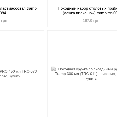
пластмассовая tramp
Походный набор столовых приб
-084
(ложка вилка нож) tramp trc-0
0 грн
197.0 грн