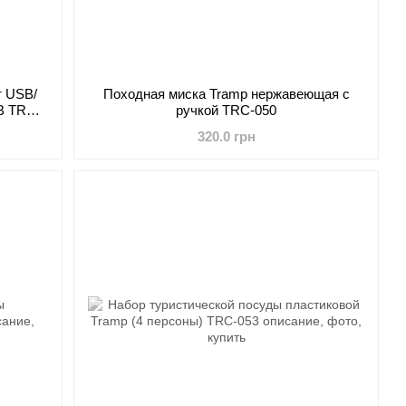
т USB/
Походная миска Tramp нержавеющая с
В TRC-
ручкой TRC-050
320.0 грн