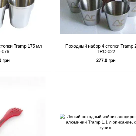
стопки Tramp 175 мл
Походный набор 4 стопки Tramp 
-076
TRC-022
0 грн
277.0 грн