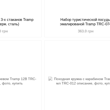
 3-х стаканов Tramp
Набор туристической посуд
ерж. сталь)
эмалированой Tramp TRC-07
0 грн
363.0 грн