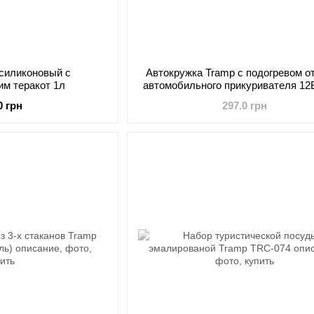
 силиконовый с
Автокружка Tramp с подогревом о
им теракот 1л
автомобильного прикуривателя 12
064
0 грн
297.0 грн