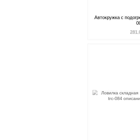
Автокружка с подог
0
281.