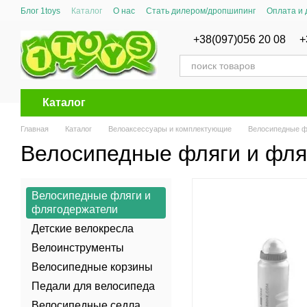
Перейти к основному контенту
Блог 1toys
Каталог
О нас
Стать дилером/дропшипинг
Оплата и 
Сертификаты соответствия
+38(097)056 20 08
+
Каталог
Главная
Каталог
Велоаксессуары и комплектующие
Велосипедные ф
Велосипедные фляги и фля
Велосипедные фляги и
флягодержатели
Детские велокресла
Велоинструменты
Велосипедные корзины
Педали для велосипеда
Велосипедные седла