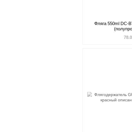
Фляга 550ml DC-BT
(полупр
78.