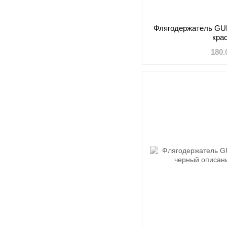
Флягодержатель GUB
кра
180.