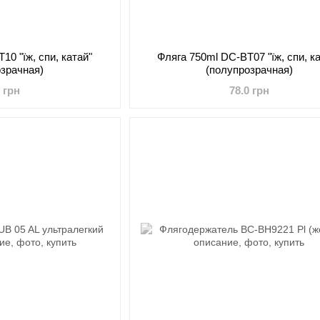
10 "їж, спи, катай"
Фляга 750ml DC-BT07 "їж, спи, к
озрачная)
(полупрозрачная)
0 грн
78.0 грн