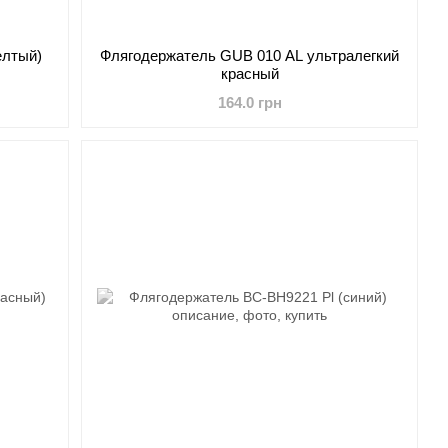
елтый)
Флягодержатель GUB 010 AL ультралегкий
красный
164.0 грн