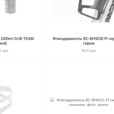
м 1000ml GUB TEAM
Флягодержатель BC-BH9230 Pl че
рый)
серым
0 грн
84.0 грн