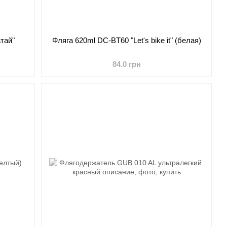
атай"
Фляга 620ml DC-BT60 "Let's bike it" (белая)
84.0 грн