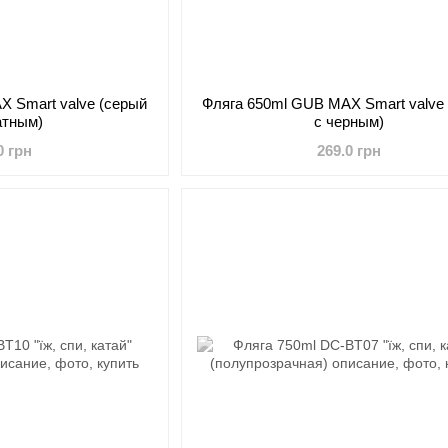
X Smart valve (серый
Фляга 650ml GUB MAX Smart valve
атным)
с черным)
0 грн
269.0 грн