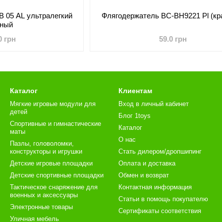
 05 AL ультралегкий
Флягодержатель BC-BH9221 Pl (кр
рный
0 грн
59.0 грн
Каталог
Клиентам
Мягкие игровые модули для
Вход в личный кабинет
детей
Блог 1toys
Спортивные и гимнастические
Каталог
маты
О нас
Пазлы, головоломки,
конструкторы и игрушки
Стать дилером/дропшипинг
Детские игровые площадки
Оплата и доставка
Детские спортивные площадки
Обмен и возврат
Тактическое снаряжение для
Контактная информация
военных и аксессуары
Статьи в помощь покупателю
Электронные товары
Сертификаты соответствия
Уличная мебель