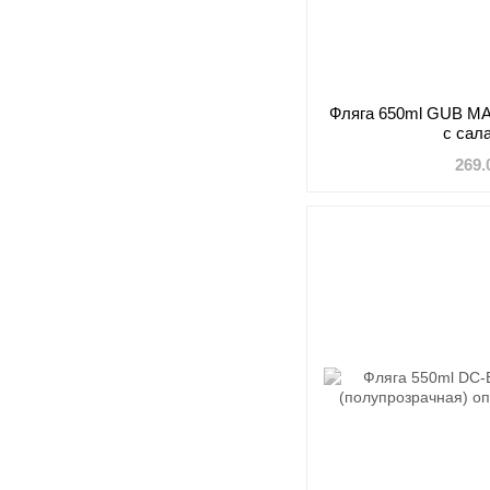
Фляга 650ml GUB MA
с сал
269.