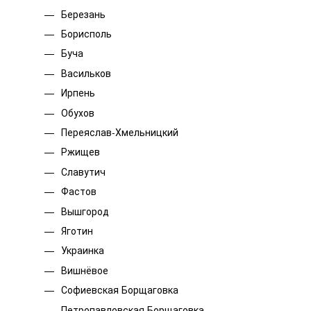
Березань
Борисполь
Буча
Васильков
Ирпень
Обухов
Переяслав-Хмельницкий
Ржищев
Славутич
Фастов
Вышгород
Яготин
Украинка
Вишнёвое
Софиевская Борщаговка
Петропавловская Борщаговка