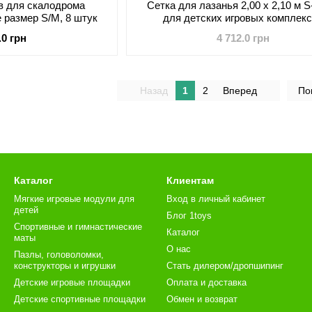
в для скалодрома
Сетка для лазанья 2,00 x 2,10 м 
 размер S/M, 8 штук
для детских игровых комплек
.0 грн
4 712.0 грн
Назад
1
2
Вперед
По
Каталог
Клиентам
Мягкие игровые модули для
Вход в личный кабинет
детей
Блог 1toys
Спортивные и гимнастические
Каталог
маты
О нас
Пазлы, головоломки,
конструкторы и игрушки
Стать дилером/дропшипинг
Детские игровые площадки
Оплата и доставка
Детские спортивные площадки
Обмен и возврат