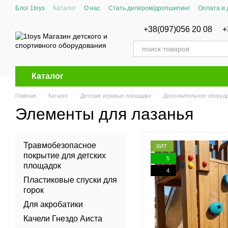
Перейти к основному контенту
Блог 1toys
Каталог
О нас
Стать дилером/дропшипинг
Оплата и 
Сертификаты соответствия
+38(097)056 20 08
+
Каталог
Главная
Каталог
Детские игровые площадки
Дополнительное оборудо
Элементы для лазанья
Травмобезопасное
ХИТ
покрытие для детских
5
площадок
4
Пластиковые спуски для
горок
Для акробатики
Качели Гнездо Аиста