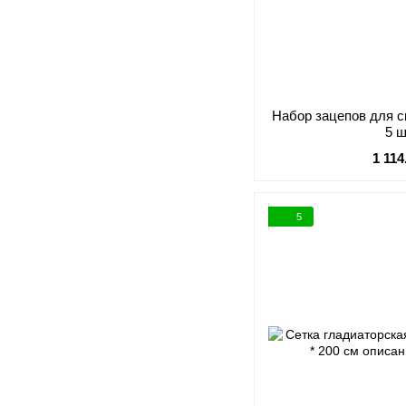
Набор зацепов для 
5 
1 114
5