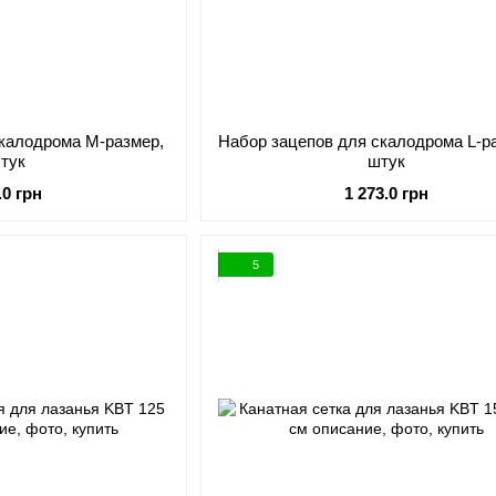
скалодрома M-размер,
Набор зацепов для скалодрома L-ра
штук
штук
.0 грн
1 273.0 грн
5