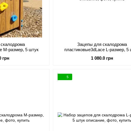
 скалодрома
Зацепы для скалодрома
e М-размер, 5 штук
пластиковые3dLace L-разме
0 грн
1 080.0 грн
5