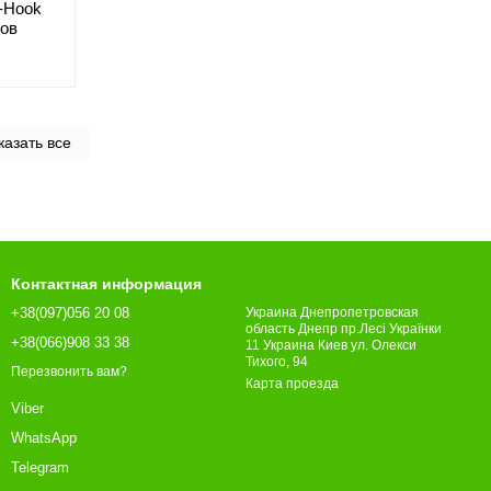
S-Hook
сов
казать все
Контактная информация
+38(097)056 20 08
Украина Днепропетровская
область Днепр пр.Лесі Українки
+38(066)908 33 38
11 Украина Киев ул. Олекси
Тихого, 94
Перезвонить вам?
Карта проезда
Viber
WhatsApp
Telegram