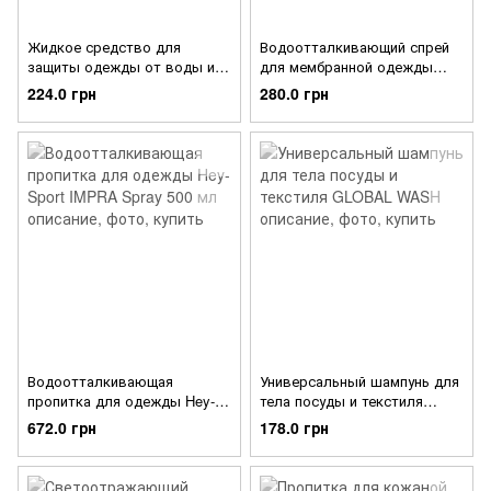
Жидкое средство для
Водоотталкивающий спрей
защиты одежды от воды и
для мембранной одежды
грязи Hey-Sport IMPRA
Hey-Sport TEX IMPRA
224.0 грн
280.0 грн
WASH-IN
Водоотталкивающая
Универсальный шампунь для
пропитка для одежды Hey-
тела посуды и текстиля
Sport IMPRA Spray 500 мл
GLOBAL WASH
672.0 грн
178.0 грн