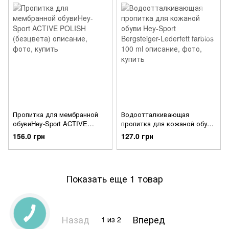
Пропитка для мембранной
Водоотталкивающая
обувиHey-Sport ACTIVE
пропитка для кожаной обуви
POLISH (безцвета)
Hey-Sport Bergsteiger-Lederfett
156.0 грн
127.0 грн
farblos 100 ml
Показать еще 1 товар
Назад
Вперед
1
из 2