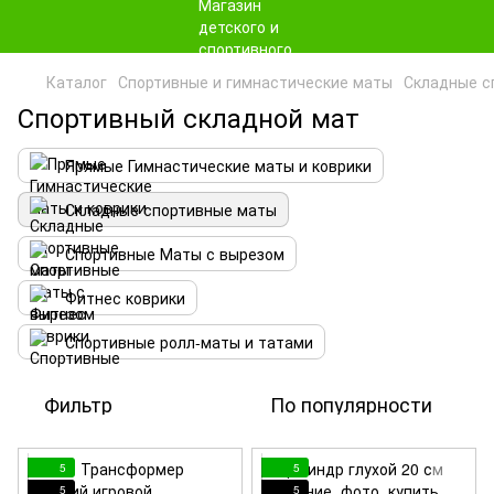
Каталог
Спортивные и гимнастические маты
Складные с
Спортивный складной мат
Прямые Гимнастические маты и коврики
Складные спортивные маты
Спортивные Маты с вырезом
Фитнес коврики
Спортивные ролл-маты и татами
Фильтр
По популярности
5
5
5
5