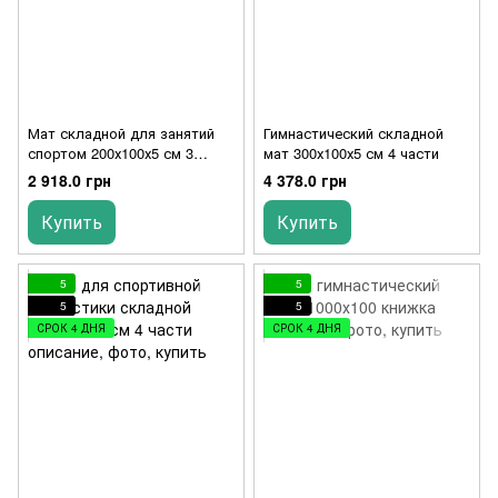
Мат складной для занятий
Гимнастический складной
спортом 200х100х5 см 3
мат 300х100х5 см 4 части
части
2 918.0 грн
4 378.0 грн
Купить
Купить
5
5
5
5
СРОК 4 ДНЯ
СРОК 4 ДНЯ