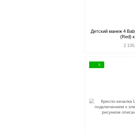
Детский манеж 4 Bab
(Red) 
2 135
5