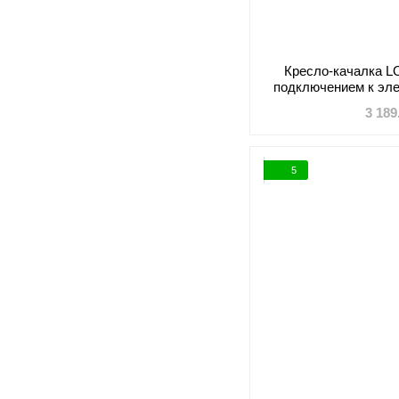
Кресло-качалка L
подключением к эле
рис
3 189
5