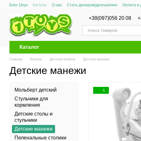
Перейти к основному контенту
Блог 1toys
Каталог
О нас
Стать дилером/дропшипинг
Оплата и 
Сертификаты соответствия
+38(097)056 20 08
+
Каталог
Главная
Каталог
Детская мебель
Детские манежи
Детские манежи
Мольберт детский
5
Стульчики для
кормления
Детские столы и
стульчики
Детские манежи
Пеленальные столики