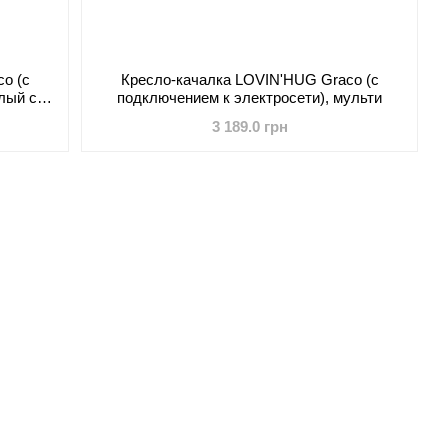
o (с
Кресло-качалка LOVIN'HUG Graco (с
лый с
подключением к электросети), мульти
3 189.0 грн