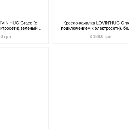
OVIN'HUG Graco (с
Кресло-качалка LOVIN'HUG Grac
ктросети),зеленый с
подключением к электросети), бе
унком
красным
.0 грн
3 189.0 грн