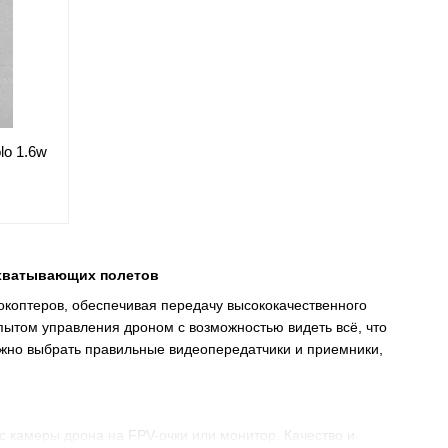
lo 1.6w
ахватывающих полетов
коптеров, обеспечивая передачу высококачественного
ытом управления дроном с возможностью видеть всё, что
важно выбрать правильные видеопередатчики и приемники,
с камеры дрона на FPV-очки или монитор. Качество и