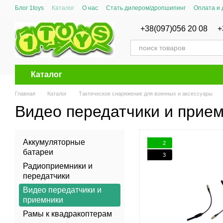
Перейти к основному контенту
Блог 1toys
Каталог
О нас
Стать дилером/дропшипинг
Оплата и 
Сертификаты соответствия
+38(097)056 20 08
+
Каталог
Главная
Каталог
Тактическое снаряжение для военных и аксессуары
Видео передатчики и прие
Аккумуляторные
2
батареи
3
Радиоприемники и
передатчики
Видео передатчики и
приемники
Рамы к квадракоптерам