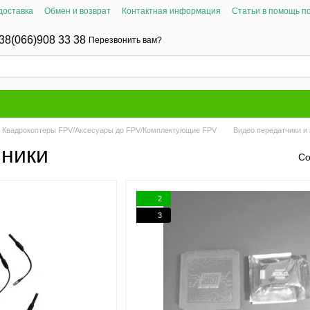
доставка
Обмен и возврат
Контактная информация
Статьи в помощь п
38(066)908 33 38
Перезвонить вам?
Квадрокоптеры FPV/Аксесуары до FPV/Комплектующие FPV
Видео передатчики и
мники
Со
2
3