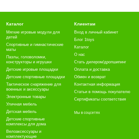
сигнала имеют критическое значение для комфортного управления.
еоприемники (VRX) обеспечивают получение сигнала от передатчик
без задержек и помех.
Каталог
Клиентам
стики видеопередатчиков и приемников для FPV и кв
Мягкие игровые модули для
Вход в личный кабинет
детей
 Видеопередатчики обычно работают на частотах 5.8 ГГц, которые 
Блог 1toys
Спортивные и гимнастические
но учитывать, что 5.8 ГГц имеет меньшую дальность, чем 2.4 ГГц,
Каталог
маты
О нас
Пазлы, головоломки,
конструкторы и игрушки
Стать дилером/дропшипинг
ика
. Мощность сигнала определяет дальность передачи. Для FPV-
 до 600 мВт, что позволит покрыть большие расстояния, особенно 
Детские игровые площадки
Оплата и доставка
Детские спортивные площадки
Обмен и возврат
ажно выбирать системы, которые поддерживают HD-формат видео (7
Тактическое снаряжение для
Контактная информация
временные видеопередатчики предлагают цифровую передачу видео
военных и аксессуары
Статьи в помощь покупателю
Электронные товары
Сертификаты соответствия
е модели оснащены дополнительными функциями, такими как авто
Уличная мебель
 также возможность подключения нескольких камер.
Детская мебель
Мы в соцсетях
ередатчик и приемник для FPV и квадрокоптеров
Детские спортивные
комплексы для дома
едитесь, что передатчик и приемник совместимы с вашим дроном 
Велоаксессуары и
комплектующие