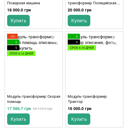
Пожарная машина
трансформер Полицейская
машина
18 000.0 грн
20 000.0 грн
Купить
Купить
−3%
5
5
5
5
СРОК 5-10 ДНЕЙ
СРОК 5-10 ДНЕЙ
Модуль-трансформер Скорая
Модуль-трансформер
помощь
Трактор
17 566.7 грн
16 000.0 грн
18 110.0 грн
Купить
Купить