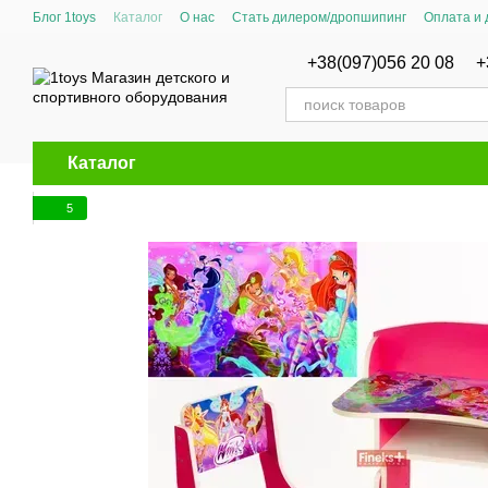
Перейти к основному контенту
Блог 1toys
Каталог
О нас
Стать дилером/дропшипинг
Оплата и 
Сертификаты соответствия
+38(097)056 20 08
+
Каталог
5