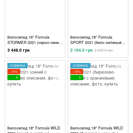
Велосипед 16" Formula
Велосипед 18" Formula
STORMER 2021 (черно-синий
SPORT 2021 (бело-зеленый с
с желтым)
серым)
3 448.0 грн
2 164.5 грн
2 405.0 грн
НОВИНКА
НОВИНКА
−10%
−10%
5
5
Велосипед 18" Formula WILD
Велосипед 18" Formula WILD