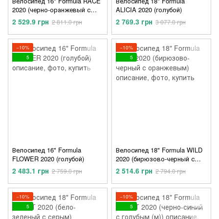
Велосипед 16" Formula RACE
Велосипед 18" Formula
2020 (черно-оранжевый с
ALICIA 2020 (голубой)
бирюзовым (м))
2 529.9 грн
2 769.3 грн
2 811.0 грн
3 077.0 грн
−10%
−10%
5
5
Велосипед 16" Formula
Велосипед 18" Formula WILD
FLOWER 2020 (голубой)
2020 (бирюзово-черный с
оранжевым)
2 483.1 грн
2 514.6 грн
2 759.0 грн
2 794.0 грн
−10%
−10%
5
5