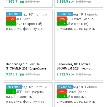
1 973.7 грн
2 119.5 грн
2 193.0 грн
2 355.0 грн
НОВИНКА
НОВИНКА
−10%
−10%
5
5
Велосипед 16" Formula
Велосипед 16" Formula
STORMER 2021 (серебристо-
STORMER 2021 (черно-
красный)
красный с желтым)
3 213.9 грн
2 992.5 грн
3 571.0 грн
3 325.0 грн
НОВИНКА
НОВИНКА
5
−10%
5