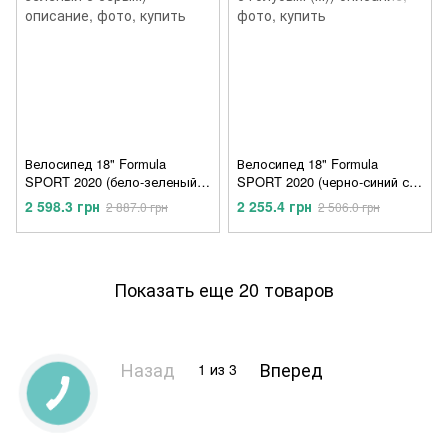
Велосипед 18" Formula
Велосипед 18" Formula
SPORT 2020 (бело-зеленый с
SPORT 2020 (черно-синий с
серым)
голубым (м))
2 598.3 грн
2 255.4 грн
2 887.0 грн
2 506.0 грн
Показать еще 20 товаров
Назад
Вперед
1
из 3