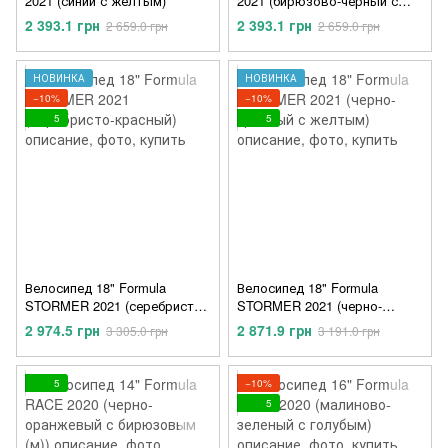
2021 (синий с желтым)
2021 (бирюзово-черный с
оранжевым)
2 393.1 грн
2 393.1 грн
2 659.0 грн
2 659.0 грн
НОВИНКА
НОВИНКА
−10%
−10%
5
5
Велосипед 18" Formula
Велосипед 18" Formula
STORMER 2021 (серебристо-
STORMER 2021 (черно-
красный)
красный с желтым)
2 974.5 грн
2 871.9 грн
3 305.0 грн
3 191.0 грн
5
−10%
5