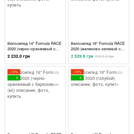
Велосипед 14" Formula RACE
Велосипед 16" Formula RACE
2020 (черно-оранжевый с
2020 (малиново-зеленый с
бирюзовым (м))
голубым)
2 232.0 грн
2 529.9 грн
2 811.0 грн
−10%
−10%
5
5