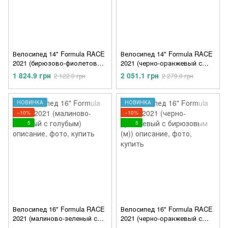
Велосипед 14" Formula RACE
Велосипед 14" Formula RACE
2021 (бирюзово-фиолетовый
2021 (черно-оранжевый с
с малиновым)
бирюзовым (м))
1 824.9 грн
2 051.1 грн
2 122.0 грн
2 279.0 грн
НОВИНКА
НОВИНКА
−10%
−10%
5
5
Велосипед 16" Formula RACE
Велосипед 16" Formula RACE
2021 (малиново-зеленый с
2021 (черно-оранжевый с
голубым)
бирюзовым (м))