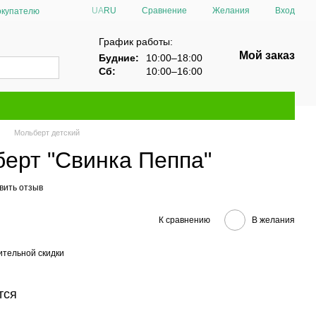
Сравнение
UA
RU
Желания
Вход
окупателю
График работы:
Мой заказ
Будние:
10:00–18:00
Сб:
10:00–16:00
Мольберт детский
берт "Свинка Пеппа"
вить отзыв
К сравнению
В желания
тельной скидки
тся