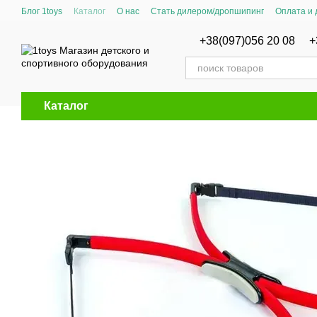
Перейти к основному контенту
Блог 1toys
Каталог
О нас
Стать дилером/дропшипинг
Оплата и 
Сертификаты соответствия
+38(097)056 20 08
+
Каталог