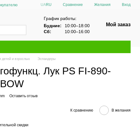
Сравнение
UA
RU
Желания
Вход
окупателю
График работы:
Мой заказ
Будние:
10:00–18:00
Сб:
10:00–16:00
 детей и взрослых
Эспандеры
офункц. Лук PS FI-890-
 BOW
5mm
Оставить отзыв
К сравнению
В желания
тельной скидки