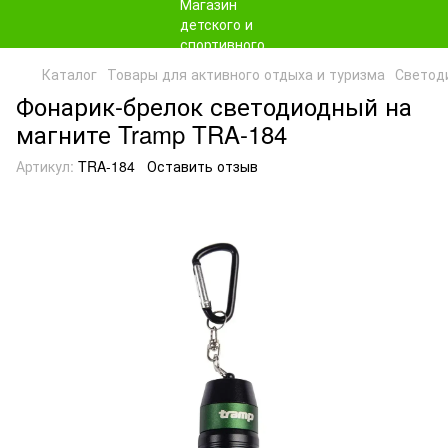
Каталог
Товары для активного отдыха и туризма
Светод
Фонарик-брелок светодиодный на
магните Tramp TRA-184
Артикул:
TRA-184
Оставить отзыв