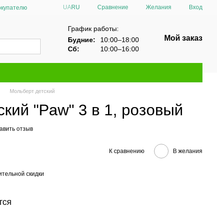
Сравнение
UA
RU
Желания
Вход
окупателю
График работы:
Мой заказ
Будние:
10:00–18:00
Сб:
10:00–16:00
Мольберт детский
кий "Paw" 3 в 1, розовый
авить отзыв
К сравнению
В желания
тельной скидки
тся