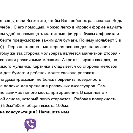
я вещь, если Вы хотите, чтобы Ваш ребенок развивался. Ведь
учебе . С его помощью, можно легко в игровой форме научить
 нем удобно размещать магнитные фигуры, буквы алфавита и
ьберте предусмотрен зажим для бумаги. Почему мольберт 3 в
)) . Первая сторона - маркерная основа для написания
тому же эта сторона мольберта является магнитной.Вторая -
сования различными мелками. А третья - яркая вкладка, на
имого мультика. Картинка вкладывется со стороны меловой
им для бумаги и ребенок может споконо рисовать
и даже красками, не боясь повредить поверхность
а полочка для хренения различных аксессуаров. Сам
не занимает много места при хранении. В комплекте к
ой основе, который легко стирается. Рабочая поверхность
я) 50см*50см, общая высота 100см.
на консультация? Напишите нам