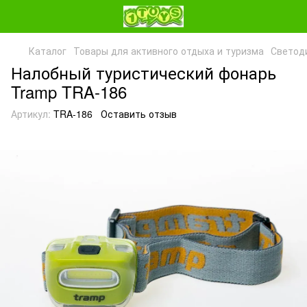
Каталог
Товары для активного отдыха и туризма
Светод
Налобный туристический фонарь
Tramp TRA-186
Артикул:
TRA-186
Оставить отзыв