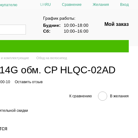
Сравнение
UA
RU
Желания
Вход
окупателю
График работы:
Мой заказ
Будние:
10:00–18:00
Сб:
10:00–16:00
 и комплектующие
Обод на велосипед
 14G обм. CP HLQC-02AD
000-10
Оставить отзыв
К сравнению
В желания
тельной скидки
тся