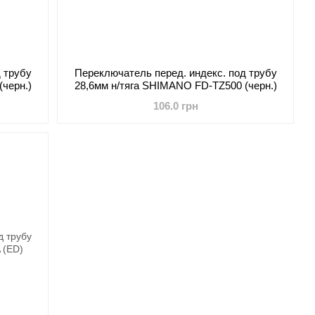
 трубу
Переключатель перед. индекс. под трубу
черн.)
28,6мм н/тяга SHIMANO FD-TZ500 (черн.)
106.0 грн