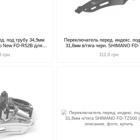
д. под трубу 34,9мм
Переключатель перед. индекс. под
cro New FD-R52B для
31,8мм в/тяга черн. SHIMANO FD
металик)
0 грн
112.0 грн