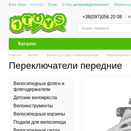
Перейти к основному контенту
Блог 1toys
Каталог
О нас
Стать дилером/дропшипинг
Оплата и 
Сертификаты соответствия
+38(097)056 20 08
+
Каталог
Главная
Каталог
Велоаксессуары и комплектующие
Переключатели 
Переключатели передние
Велосипедные фляги и
флягодержатели
Детские велокресла
Велоинструменты
Велосипедные корзины
Педали для велосипеда
Велосипедные седла