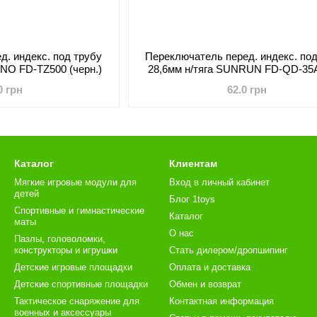
д. индекс. под трубу
Переключатель перед. индекс. под
ANO FD-TZ500 (черн.)
28,6мм н/тяга SUNRUN FD-QD-35
0 грн
62.0 грн
Каталог
Клиентам
Мягкие игровые модули для
Вход в личный кабинет
детей
Блог 1toys
Спортивные и гимнастические
Каталог
маты
О нас
Пазлы, головоломки,
конструкторы и игрушки
Стать дилером/дропшипинг
Детские игровые площадки
Оплата и доставка
Детские спортивные площадки
Обмен и возврат
Тактическое снаряжение для
Контактная информация
военных и аксессуары