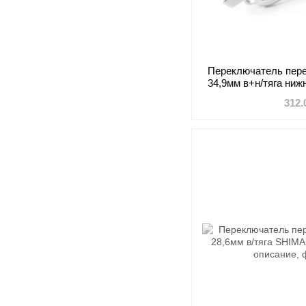
Переключатель пере
34,9мм в+н/тяга ни
V5008-
312.