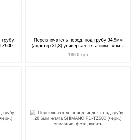
 трубу
Переключатель перед. под трубу 34,9мм
-TZ500
(адаптер 31,8) универсал. тяга нижн. хомут
Micro New FD-M20
186.0 грн