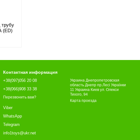
 трубу
A (ED)
Контактная информация
+38(097)056 20 08
Украина Днепропетровская
область Днепр пр.Лесі Українки
+38(066)908 33 38
11 Украина Киев ул. Олекси
Тихого, 94
Перезвонить вам?
Карта проезда
Viber
WhatsApp
Telegram
info1toys@ukr.net