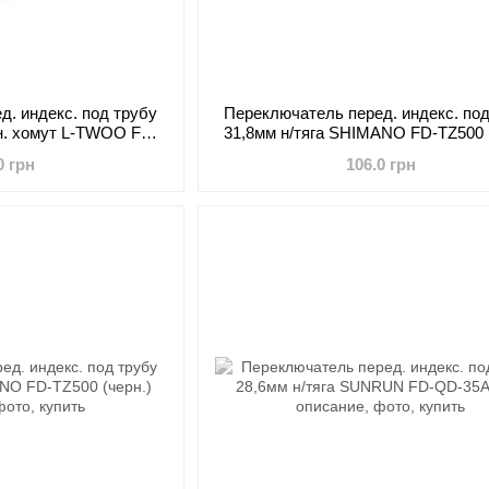
д. индекс. под трубу
Переключатель перед. индекс. под
жн. хомут L-TWOO FD-
31,8мм н/тяга SHIMANO FD-TZ500 (
35L 3x8
0 грн
106.0 грн