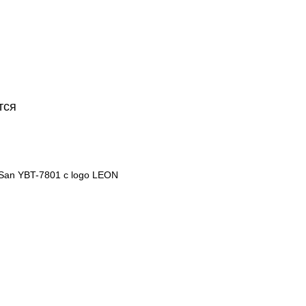
тся
San YBT-7801 c logo LEON