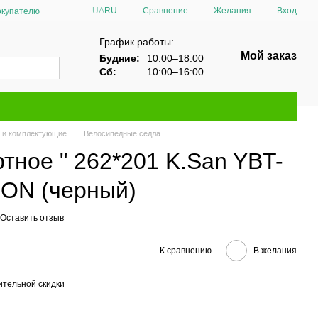
Сравнение
UA
RU
Желания
Вход
окупателю
График работы:
Мой заказ
Будние:
10:00–18:00
Сб:
10:00–16:00
 и комплектующие
Велосипедные седла
тное " 262*201 K.San YBT-
EON (черный)
Оставить отзыв
К сравнению
В желания
тельной скидки