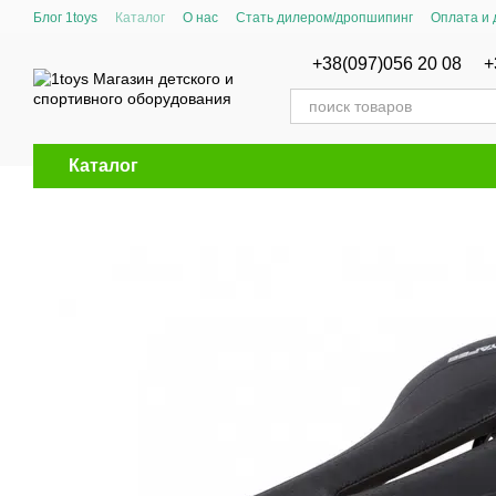
Перейти к основному контенту
Блог 1toys
Каталог
О нас
Стать дилером/дропшипинг
Оплата и 
Сертификаты соответствия
+38(097)056 20 08
+
Каталог