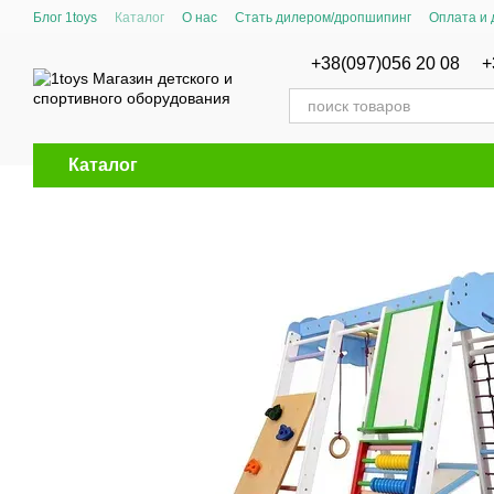
Перейти к основному контенту
Блог 1toys
Каталог
О нас
Стать дилером/дропшипинг
Оплата и 
Сертификаты соответствия
+38(097)056 20 08
+
Каталог