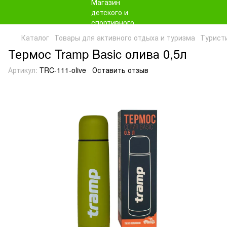
Каталог
Товары для активного отдыха и туризма
Турист
Термос Tramp Basic олива 0,5л
Артикул:
TRC-111-olive
Оставить отзыв