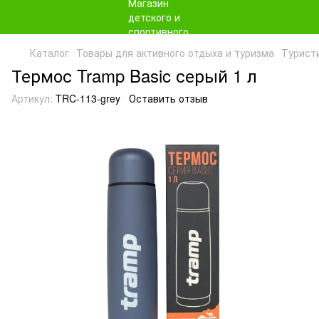
Каталог
Товары для активного отдыха и туризма
Турист
Термос Tramp Basic серый 1 л
Артикул:
TRC-113-grey
Оставить отзыв