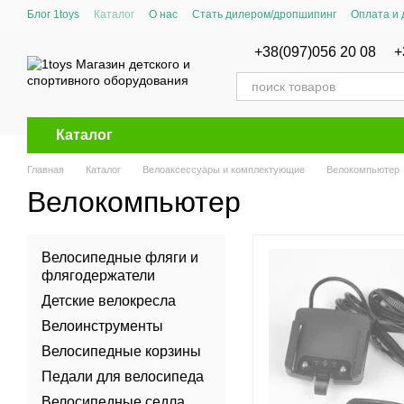
Перейти к основному контенту
Блог 1toys
Каталог
О нас
Стать дилером/дропшипинг
Оплата и 
Сертификаты соответствия
+38(097)056 20 08
+
Каталог
Главная
Каталог
Велоаксессуары и комплектующие
Велокомпьютер
Велокомпьютер
Велосипедные фляги и
флягодержатели
Детские велокресла
Велоинструменты
Велосипедные корзины
Педали для велосипеда
Велосипедные седла