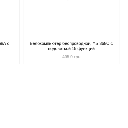
68А с
Велокомпьютер беспроводной, YS 368С с
подсветкой 15 функций
405.0 грн