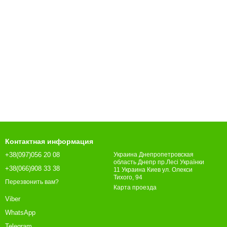
Контактная информация
+38(097)056 20 08
Украина Днепропетровская
область Днепр пр.Лесі Українки
+38(066)908 33 38
11 Украина Киев ул. Олекси
Тихого, 94
Перезвонить вам?
Карта проезда
Viber
WhatsApp
Telegram