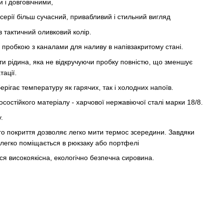
 і довговічними,
 серії більш сучасний, привабливий і стильний вигляд
в тактичний оливковий колір.
пробкою з каналами для наливу в напівзакритому стані.
ти рідина, яка не відкручуючи пробку повністю, що зменшує
ації.
берігає температуру як гарячих, так і холодних напоїв.
осостійкого матеріалу - харчової нержавіючої сталі марки 18/8.
.
о покриття дозволяє легко мити термос зсередини. Завдяки
 легко поміщається в рюкзаку або портфелі
ся високоякісна, екологічно безпечна сировина.