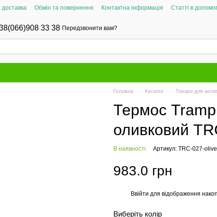
і доставка
Обмін та повернення
Контактна інформація
Статті в допомог
38(066)908 33 38
Передзвонити вам?
Головна
Каталог
Товари для актив
Термос Tramp 
оливковий TRC
В наявності
Артикул: TRC-027-olive
983.0 грн
Ввійти
для відображення накоп
%
Виберіть колір