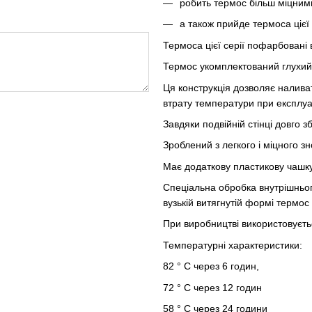
робить термос більш міцними
а також прийде термоса цієї
Термоса цієї серії пофарбовані 
Термос укомплектований глухий 
Ця конструкція дозволяє налива
втрату температури при експлуат
Завдяки подвійній стінці довго з
Зроблений з легкого і міцного зн
Має додаткову пластикову чашку
Спеціальна обробка внутрішньог
вузькій витягнутій формі термос
При виробництві використовуєть
Температурні характеристики:
82
° С через 6 годин,
72
° С через 12 годин
58
° С через 24 години