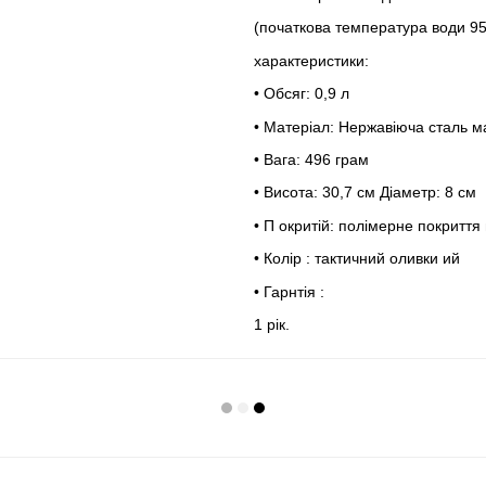
(початкова температура води 95 
характеристики:
• Обсяг: 0,9 л
• Матеріал: Нержавіюча сталь м
• Вага: 496 грам
• Висота: 30,7 см Діаметр: 8 см
•
П
окритій: полімерне покрит
•
Колір
: тактичний
оливки
ий
•
Гарнтія
:
1 рік.