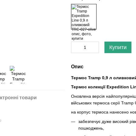
Купити
Опис
Термос Tramp 0,9 л оливкови
Термос колекції Expedition Li
Оновлена версія найпопулярнішо
ктронні товари
військових термоса серії Tramp C
на корпус термоса нанесено но
ю
забезпечує
дуже високий рі
пошкоджень,