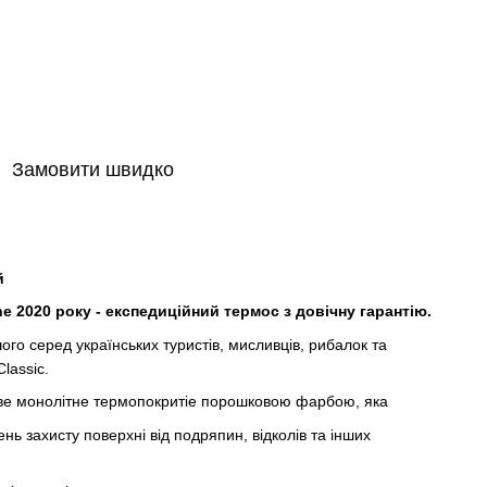
Замовити швидко
й
ne 2020 року - експедиційний термос з
довічну гарантію.
го серед українських туристів, мисливців, рибалок та
lassic.
ве монолітне термопокритіе порошковою фарбою, яка
вень
захисту поверхні від подряпин, відколів та інших