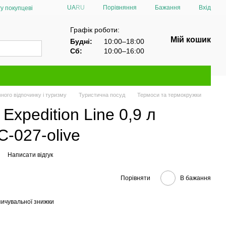
Порівняння
UA
RU
Бажання
Вхід
у покупцеві
Графік роботи:
Мій кошик
Будні:
10:00–18:00
Сб:
10:00–16:00
ного відпочинку і туризму
Туристична посуд
Термоси та термокружки
Expedition Line 0,9 л
-027-olive
Написати відгук
Порівняти
В бажання
ичувальної знижки