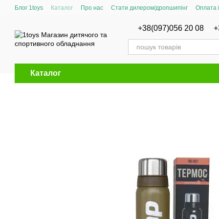
Перейти до основного контенту
Блог 1toys
Каталог
Про нас
Стати дилером/дропшипінг
Оплата 
Сертифікати відповідності
+38(097)056 20 08
+
Каталог