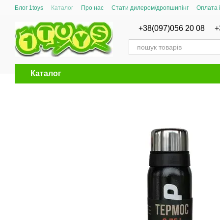
Перейти до основного контенту
Блог 1toys
Каталог
Про нас
Стати дилером/дропшипінг
Оплата 
Сертифікати відповідності
+38(097)056 20 08
+
Каталог