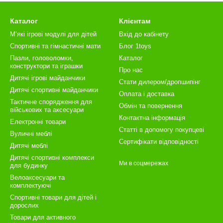
Каталог
Клієнтам
М‘які ігрові модулі для дітей
Вхід до кабінету
Спортивні та гімнастичні мати
Блог 1toys
Пазли, головоломки,
Каталог
конструктори та іграшки
Про нас
Дитячі ігрові майданчики
Стати дилером/дропшипінг
Дитячі спортивні майданчики
Оплата і доставка
Тактичне спорядження для
Обмін та повернення
військових та аксесуари
Контактна інформація
Електронні товари
Статті в допомогу покупцеві
Вуличні меблі
Сертифікати відповідності
Дитячі меблі
Дитячі спортивні комплекси
Ми в соцмережах
для будинку
Велоаксесуари та
комплектуючі
Спортивні товари для дітей і
дорослих
Товари для активного