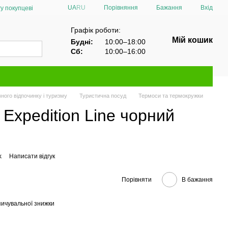
Порівняння
UA
RU
Бажання
Вхід
у покупцеві
Графік роботи:
Мій кошик
Будні:
10:00–18:00
Сб:
10:00–16:00
ного відпочинку і туризму
Туристична посуд
Термоси та термокружки
Expedition Line чорний
k
Написати відгук
Порівняти
В бажання
ичувальної знижки