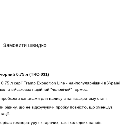
Замовити швидко
чорний 0,75 л (TRC-031)
75 л серії Tramp Expedition Line - найпопулярніший в Україні
лок та військових надійний "чоловічий" термос.
пробкою з каналами для наливу в напівзакритому стані.
ти рідину, що не відкручуючи пробку повністю, що зменшує
ації.
берігає температуру як гарячих, так і холодних напоїв.