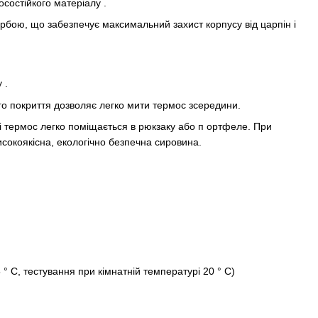
осостійкого матеріалу .
бою, що забезпечує максимальний захист корпусу від царпін і
 .
о покриття дозволяє легко мити термос зсередини.
мі термос легко поміщається в рюкзаку або п ортфеле. При
исокоякісна, екологічно безпечна сировина.
° C, тестування при кімнатній температурі 20 ° C)