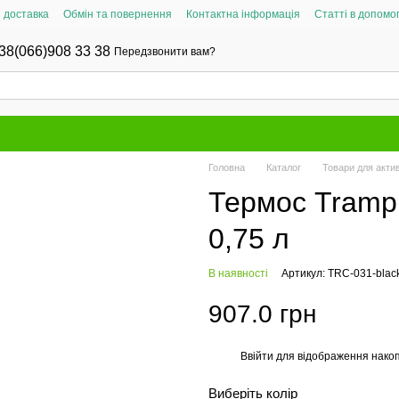
і доставка
Обмін та повернення
Контактна інформація
Статті в допомог
38(066)908 33 38
Передзвонити вам?
Головна
Каталог
Товари для актив
Термос Tramp 
0,75 л
В наявності
Артикул: TRC-031-blac
907.0 грн
Ввійти
для відображення накоп
%
Виберіть колір