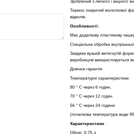
Зроблений з легкого і міцного зн
Термос покритий молоткової фар
відколів.
Особливості:
Має додаткову пластикову чашку
Спеціальна обробка внутрішньог
Завдяки вузькій витягнутій фор
виробництві використовується в
Довічна гарантія.
Температурні характеристики:
80 ° С через 6 годин,
70 ° С через 12 годин
56 ° С через 24 години
(початкова температура води 95 
Характеристики
:
Обсяг: 0,75 л