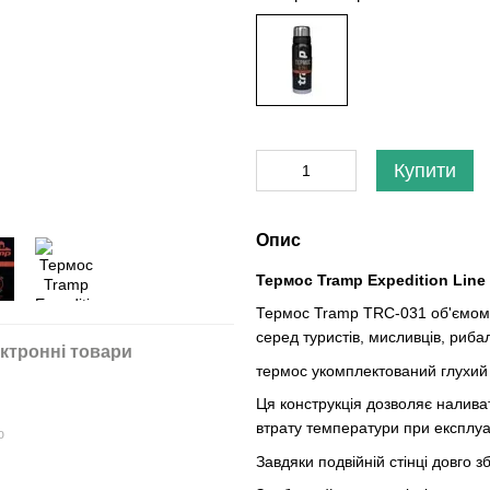
Купити
Опис
Термос Tramp Expedition Line 
Термос Tramp TRC-031 об'ємом 0,
серед туристів, мисливців, риба
ктронні товари
термос укомплектований глухий 
Ця конструкція дозволяє налива
втрату температури при експлуат
ю
Завдяки подвійній стінці довго з