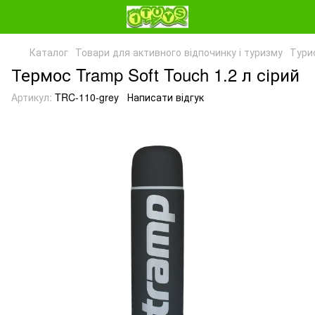
Каталог
Товари для активного відпочинку і туризму
Тури
Термос Tramp Soft Touch 1.2 л сірий
Артикул:
TRC-110-grey
Написати відгук