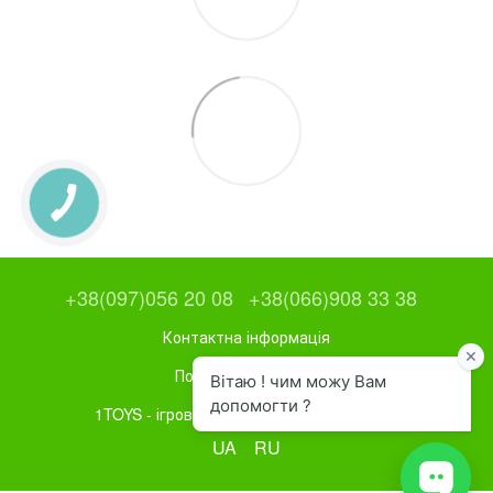
+38(097)056 20 08
+38(066)908 33 38
Контактна інформація
Повна версія сайту
1TOYS - ігрове та спортивне обладнання
UA
RU