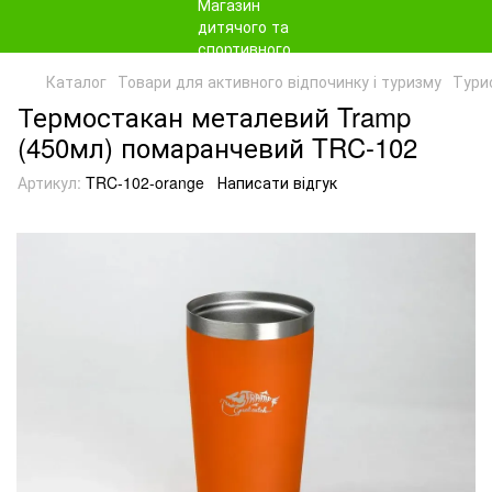
Каталог
Товари для активного відпочинку і туризму
Тури
Термостакан металевий Tramp
(450мл) помаранчевий TRC-102
Артикул:
TRC-102-orange
Написати відгук