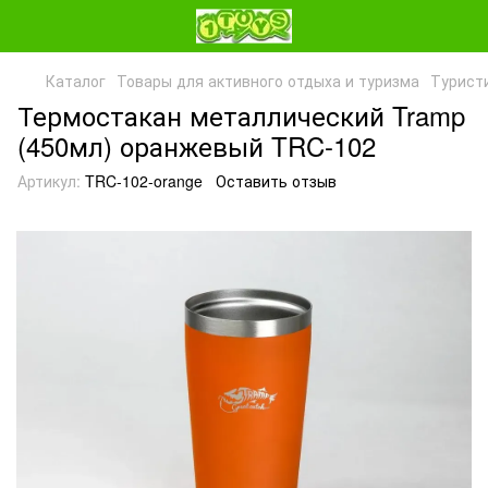
Каталог
Товары для активного отдыха и туризма
Турист
Термостакан металлический Tramp
(450мл) оранжевый TRC-102
Артикул:
TRC-102-orange
Оставить отзыв