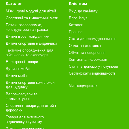
Каталог
Клієнтам
М‘які ігрові модулі для дітей
Вхід до кабінету
Спортивні та гімнастичні мати
Блог 1toys
Пазли, головоломки,
Каталог
конструктори та іграшки
Про нас
Дитячі ігрові майданчики
Стати дилером/дропшипінг
Дитячі спортивні майданчики
Оплата і доставка
Тактичне спорядження для
Обмін та повернення
військових та аксесуари
Контактна інформація
Електронні товари
Статті в допомогу покупцеві
Вуличні меблі
Сертифікати відповідності
Дитячі меблі
Дитячі спортивні комплекси
Ми в соцмережах
для будинку
Велоаксесуари та
комплектуючі
Спортивні товари для дітей і
дорослих
Товари для активного
відпочинку і туризму
Фото відгуки покупців