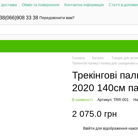
і доставка
Обмін та повернення
Контактна інформація
Статті в допомог
38(066)908 33 38
Передзвонити вам?
Головна
Каталог
Товари для актив
Трекінгові палиці і палиці для скандинавс
Трекінгові па
2020 140cм п
В наявності
Артикул: TRR-001
На
2 075.0 грн
Ввійти
для відображення накоп
%