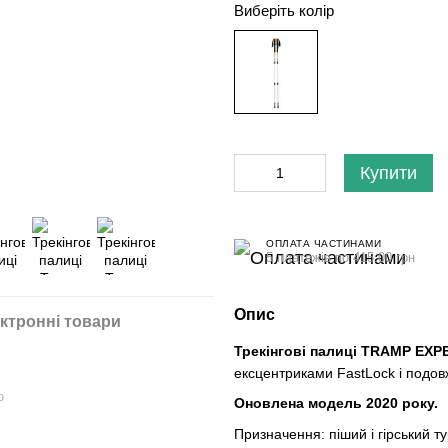
Виберіть колір
Купити
ОПЛАТА ЧАСТИНАМИ
5 платежів по 415.00 грн
Опис
ктронні товари
Трекінгові палиці TRAMP EXP
ексцентриками FastLock і подо
ю
Оновлена модель 2020 року.
Призначення: піший і гірський ту