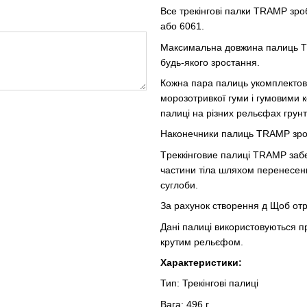
Все трекінгові палки TRAMP зро
або 6061.
Максимальна довжина палиць TR
будь-якого зростання.
Кожна пара палиць укомплектов
морозотривкої гуми і гумовими 
палиці на різних рельєфах грунту
Наконечники палиць TRAMP зробле
Tреккінговие палиці TRAMP забе
частини тіла шляхом перенесення 
суглоби.
За рахунок створення д Щоб отри
Дані палиці використовуються пр
крутим рельєфом.
Характеристики:
Тип: Трекінгові палиці
Вага: 496 г