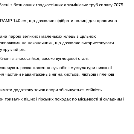
блені з безшовних гладкостінних алюмінієвих труб сплаву 7075
AMP 140 см, що дозволяє підібрати палиці для практично
ана парою великих і маленьких кілець з щільною
ковпачками на наконечники, що дозволяє використовувати
 круглий рік.
ні зі зносостійкої, високо вуглецевої сталі.
зпечують розвантаження суглобів і мускулатури нижньої
частини навантажень з ніг на кистьові, ліктьові і плечові
мати додаткову точок опори збільшується стійкість.
и тривалих піших і гірських походах по місцевості зі складним і