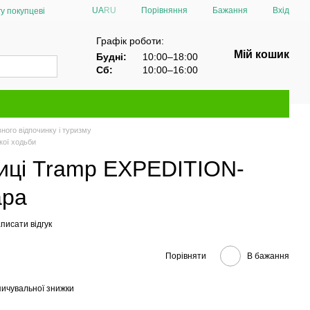
Порівняння
UA
RU
Бажання
Вхід
у покупцеві
Графік роботи:
Мій кошик
Будні:
10:00–18:00
Сб:
10:00–16:00
ного відпочинку і туризму
ької ходьби
лиці Tramp EXPEDITION-
ара
писати відгук
Порівняти
В бажання
ичувальної знижки