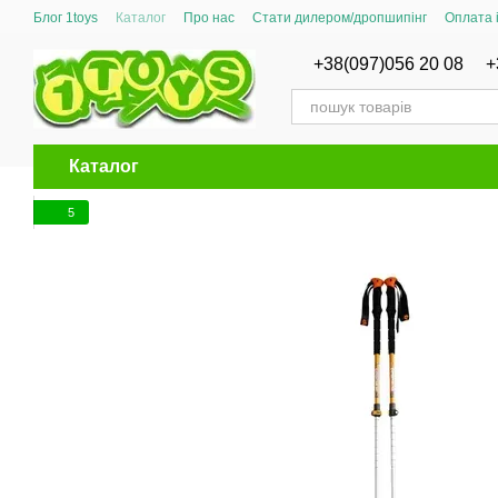
Перейти до основного контенту
Блог 1toys
Каталог
Про нас
Стати дилером/дропшипінг
Оплата 
Сертифікати відповідності
+38(097)056 20 08
+
Каталог
5