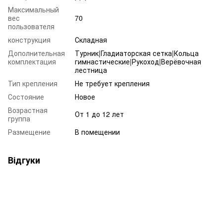
Максимальный
вес
70
пользователя
конструкция
Складная
Дополнительная
Турник|Гладиаторская сетка|Кольца
комплектация
гимнастические|Рукоход|Верёвочная
лестница
Тип крепления
Не требует крепления
Состояние
Новое
Возрастная
От 1 до 12 лет
группа
Размещение
В помещении
Відгуки