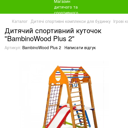
Каталог
Дитячі спортивні комплекси для будинку
Ігрові 
Дитячий спортивний куточок
"BambinoWood Plus 2"
Артикул:
BambinoWood Plus 2
Написати відгук