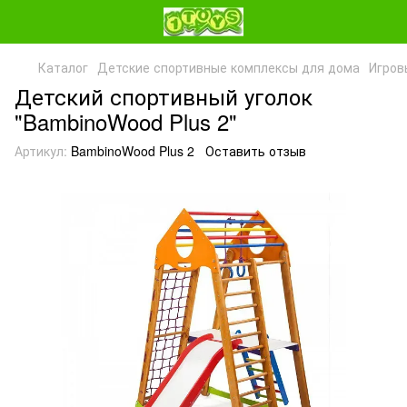
Каталог
Детские спортивные комплексы для дома
Игров
Детский спортивный уголок
"BambinoWood Plus 2"
Артикул:
BambinoWood Plus 2
Оставить отзыв